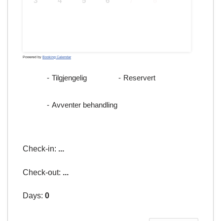
3
4
5
6
7
8
9
10
11
12
13
14
15
16
17
18
19
20
21
22
23
24
25
26
27
28
29
30
31
Powered by
Booking Calendar
-
Tilgjengelig
-
Reservert
-
Avventer behandling
Check-in:
...
Check-out:
...
Days:
0