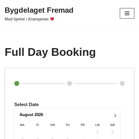
Bygdelaget Fremad
Hopp
Med hjertet i Krampenes
til
innholdet
Full Day Booking
Select Date
›
August
2026
MA
TI
ON
TO
FR
LØ
SØ
1
2